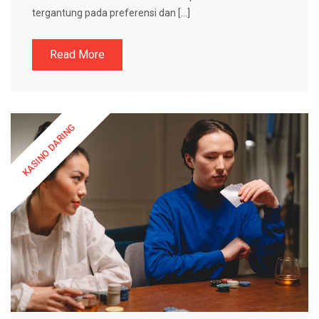
tergantung pada preferensi dan […]
Read More
KASINO DARING