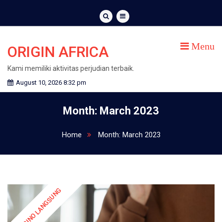
Skip
to
content
Menu
ORIGIN AFRICA
Kami memiliki aktivitas perjudian terbaik.
August 10, 2026 8:32 pm
Month:
March 2023
Home
Month:
March 2023
KASINO LANGSUNG