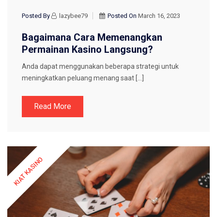
Posted By
lazybee79
Posted On
March 16, 2023
Bagaimana Cara Memenangkan
Permainan Kasino Langsung?
Anda dapat menggunakan beberapa strategi untuk
meningkatkan peluang menang saat […]
Read More
KIAT KASINO