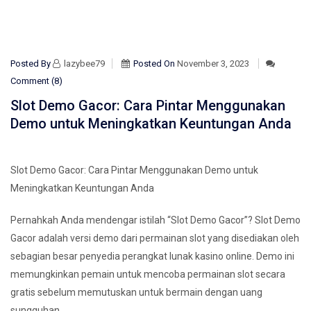
Posted By
lazybee79
Posted On
November 3, 2023
Comment (8)
Slot Demo Gacor: Cara Pintar Menggunakan
Demo untuk Meningkatkan Keuntungan Anda
Slot Demo Gacor: Cara Pintar Menggunakan Demo untuk
Meningkatkan Keuntungan Anda
Pernahkah Anda mendengar istilah “Slot Demo Gacor”? Slot Demo
Gacor adalah versi demo dari permainan slot yang disediakan oleh
sebagian besar penyedia perangkat lunak kasino online. Demo ini
memungkinkan pemain untuk mencoba permainan slot secara
gratis sebelum memutuskan untuk bermain dengan uang
sungguhan.