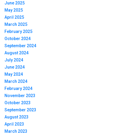
June 2025
May 2025
April 2025
March 2025
February 2025
October 2024
September 2024
August 2024
July 2024
June 2024
May 2024
March 2024
February 2024
November 2023
October 2023
September 2023
August 2023
April 2023
March 2023