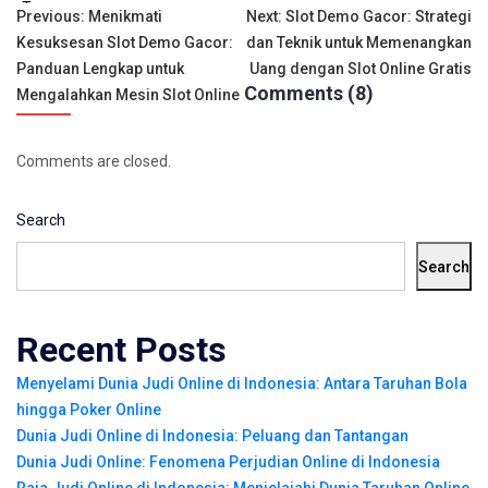
Tags:
Post
Previous:
Menikmati
Next:
Slot Demo Gacor: Strategi
Kesuksesan Slot Demo Gacor:
dan Teknik untuk Memenangkan
navigation
Panduan Lengkap untuk
Uang dengan Slot Online Gratis
Comments (8)
Mengalahkan Mesin Slot Online
Comments are closed.
Search
Search
Recent Posts
Menyelami Dunia Judi Online di Indonesia: Antara Taruhan Bola
hingga Poker Online
Dunia Judi Online di Indonesia: Peluang dan Tantangan
Dunia Judi Online: Fenomena Perjudian Online di Indonesia