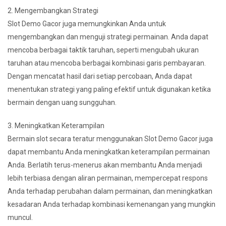
2. Mengembangkan Strategi
Slot Demo Gacor juga memungkinkan Anda untuk
mengembangkan dan menguji strategi permainan. Anda dapat
mencoba berbagai taktik taruhan, seperti mengubah ukuran
taruhan atau mencoba berbagai kombinasi garis pembayaran.
Dengan mencatat hasil dari setiap percobaan, Anda dapat
menentukan strategi yang paling efektif untuk digunakan ketika
bermain dengan uang sungguhan.
3. Meningkatkan Keterampilan
Bermain slot secara teratur menggunakan Slot Demo Gacor juga
dapat membantu Anda meningkatkan keterampilan permainan
Anda. Berlatih terus-menerus akan membantu Anda menjadi
lebih terbiasa dengan aliran permainan, mempercepat respons
Anda terhadap perubahan dalam permainan, dan meningkatkan
kesadaran Anda terhadap kombinasi kemenangan yang mungkin
muncul.