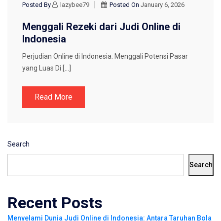
Posted By
lazybee79
Posted On
January 6, 2026
Menggali Rezeki dari Judi Online di
Indonesia
Perjudian Online di Indonesia: Menggali Potensi Pasar
yang Luas Di […]
Read More
Search
Search
Recent Posts
Menyelami Dunia Judi Online di Indonesia: Antara Taruhan Bola