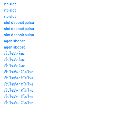
rtp slot
rtp slot
rtp slot
slot deposit pulsa
slot deposit pulsa
slot deposit pulsa
agen sbobet
agen sbobet
เว็บไซต์สล็อต
เว็บไซต์สล็อต
เว็บไซต์สล็อต
เว็บไซต์คาสิโนไทย
เว็บไซต์คาสิโนไทย
เว็บไซต์คาสิโนไทย
เว็บไซต์คาสิโนไทย
เว็บไซต์คาสิโนไทย
เว็บไซต์คาสิโนไทย