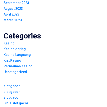
September 2023
August 2023
April 2023
March 2023
Categories
Kasino
Kasino daring
Kasino Langsung
Kiat Kasino
Permainan Kasino
Uncategorized
slot gacor
slot gacor
slot gacor
Situs slot gacor