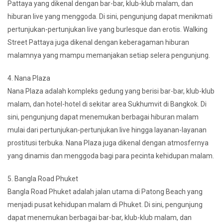
Pattaya yang dikenal dengan bar-bar, klub-klub malam, dan
hiburan live yang menggoda. Di sini, pengunjung dapat menikmati
pertunjukan-pertunjukan live yang burlesque dan erotis. Walking
Street Pattaya juga dikenal dengan keberagaman hiburan
malamnya yang mampu memanjakan setiap selera pengunjung.
4. Nana Plaza
Nana Plaza adalah kompleks gedung yang berisi bar-bar, klub-klub
malam, dan hotel-hotel di sekitar area Sukhumvit di Bangkok. Di
sini, pengunjung dapat menemukan berbagai hiburan malam
mulai dari pertunjukan-pertunjukan live hingga layanan-layanan
prostitusi terbuka. Nana Plaza juga dikenal dengan atmosfernya
yang dinamis dan menggoda bagi para pecinta kehidupan malam.
5. Bangla Road Phuket
Bangla Road Phuket adalah jalan utama di Patong Beach yang
menjadi pusat kehidupan malam di Phuket. Di sini, pengunjung
dapat menemukan berbagai bar-bar, klub-klub malam, dan