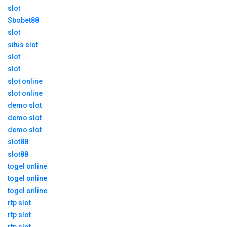
slot
Sbobet88
slot
situs slot
slot
slot
slot online
slot online
demo slot
demo slot
demo slot
slot88
slot88
togel online
togel online
togel online
rtp slot
rtp slot