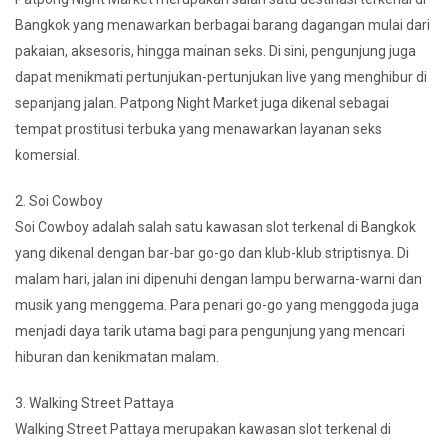
Bangkok yang menawarkan berbagai barang dagangan mulai dari
pakaian, aksesoris, hingga mainan seks. Di sini, pengunjung juga
dapat menikmati pertunjukan-pertunjukan live yang menghibur di
sepanjang jalan. Patpong Night Market juga dikenal sebagai
tempat prostitusi terbuka yang menawarkan layanan seks
komersial.
2. Soi Cowboy
Soi Cowboy adalah salah satu kawasan slot terkenal di Bangkok
yang dikenal dengan bar-bar go-go dan klub-klub striptisnya. Di
malam hari, jalan ini dipenuhi dengan lampu berwarna-warni dan
musik yang menggema. Para penari go-go yang menggoda juga
menjadi daya tarik utama bagi para pengunjung yang mencari
hiburan dan kenikmatan malam.
3. Walking Street Pattaya
Walking Street Pattaya merupakan kawasan slot terkenal di