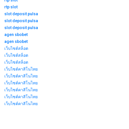
rtp slot
rtp slot
slot deposit pulsa
slot deposit pulsa
slot deposit pulsa
agen sbobet
agen sbobet
เว็บไซต์สล็อต
เว็บไซต์สล็อต
เว็บไซต์สล็อต
เว็บไซต์คาสิโนไทย
เว็บไซต์คาสิโนไทย
เว็บไซต์คาสิโนไทย
เว็บไซต์คาสิโนไทย
เว็บไซต์คาสิโนไทย
เว็บไซต์คาสิโนไทย