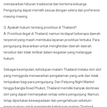
menawarkan hiburan tradisional dan bertema keluarga.
Pengunjung dapat memilih sesuai dengan selera dan preferensi
masing-masing.
Q: Apakah hukum tentang prostitusi di Thailand?
A: Prostitusi ilegal di Thailand, namun terdapat beberapa daerah
terpencil yang masih membuka layanan prostitusi terbuka. Para
pengunjung disarankan untuk menghindari daerah-daerah
tersebut dan tidak terlibat dalam kegiatan yang melanggar
hukum.
Sebagai kesimpulan, kehidupan malam Thailand melalui slot-slot
yang menggoda menawarkan pengalaman yang unik dan tidak
terlupakan bagi para pengunjung. Dari Patpong Night Market
hingga Bangla Road Phuket, Thailand memiliki banyak destinasi
slot yang dapat memanjakan setiap selera pengunjung. Namun,
tetap diperlukan kewaspadaan dan pengetahuan sebelum
memutuskan untuk menjelajahi kehidupan malam Thailand.