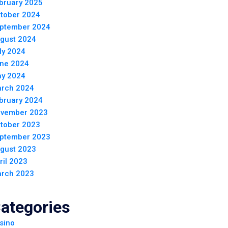
bruary 2025
tober 2024
ptember 2024
gust 2024
ly 2024
ne 2024
y 2024
rch 2024
bruary 2024
vember 2023
tober 2023
ptember 2023
gust 2023
ril 2023
rch 2023
ategories
sino