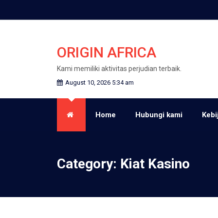
Skip
to
content
ORIGIN AFRICA
Kami memiliki aktivitas perjudian terbaik.
August 10, 2026 5:34 am
Home
Hubungi kami
Kebi
Category:
Kiat Kasino