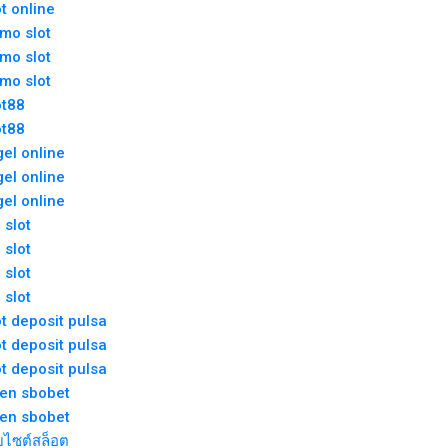
ot online
mo slot
mo slot
mo slot
ot88
ot88
gel online
gel online
gel online
 slot
 slot
 slot
 slot
ot deposit pulsa
ot deposit pulsa
ot deposit pulsa
en sbobet
en sbobet
็บไซต์สล็อต