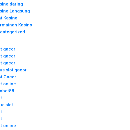
sino daring
sino Langsung
at Kasino
rmainan Kasino
categorized
ot gacor
ot gacor
ot gacor
tus slot gacor
ot Gacor
ot online
obet88
ot
tus slot
ot
ot
ot online