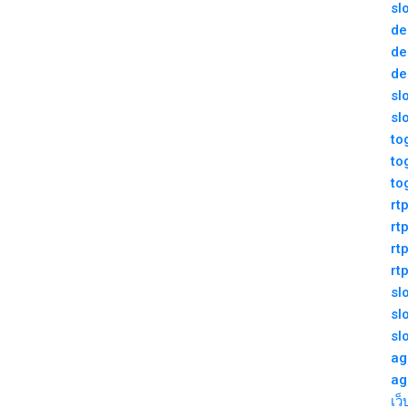
sl
de
de
de
sl
sl
to
to
to
rtp
rtp
rtp
rtp
sl
sl
sl
ag
ag
เว