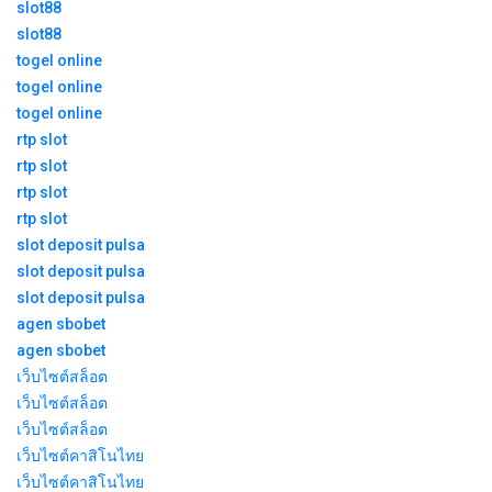
slot88
slot88
togel online
togel online
togel online
rtp slot
rtp slot
rtp slot
rtp slot
slot deposit pulsa
slot deposit pulsa
slot deposit pulsa
agen sbobet
agen sbobet
เว็บไซต์สล็อต
เว็บไซต์สล็อต
เว็บไซต์สล็อต
เว็บไซต์คาสิโนไทย
เว็บไซต์คาสิโนไทย