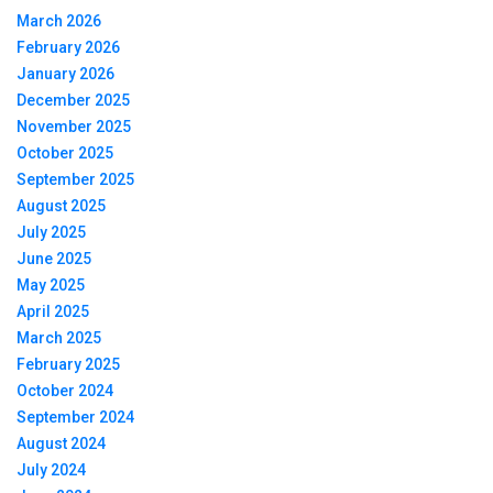
March 2026
February 2026
January 2026
December 2025
November 2025
October 2025
September 2025
August 2025
July 2025
June 2025
May 2025
April 2025
March 2025
February 2025
October 2024
September 2024
August 2024
July 2024