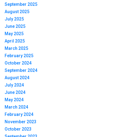
September 2025
August 2025
July 2025
June 2025
May 2025
April 2025
March 2025
February 2025
October 2024
September 2024
August 2024
July 2024
June 2024
May 2024
March 2024
February 2024
November 2023
October 2023
September 2023