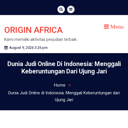
Skip
to
content
Menu
ORIGIN AFRICA
Kami memiliki aktivitas perjudian terbaik.
August 9, 2026 3:26 pm
Dunia Judi Online Di Indonesia: Menggali
Keberuntungan Dari Ujung Jari
Home
Dunia Judi Online di Indonesia: Menggali Keberuntungan dari
Ujung Jari