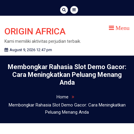
Skip
to
content
Menu
ORIGIN AFRICA
Kami memiliki aktivitas perjudian terbaik.
August 9, 2026 12:47 pm
Membongkar Rahasia Slot Demo Gacor:
Cara Meningkatkan Peluang Menang
Anda
Home
Membongkar Rahasia Slot Demo Gacor: Cara Meningkatkan
Peluang Menang Anda