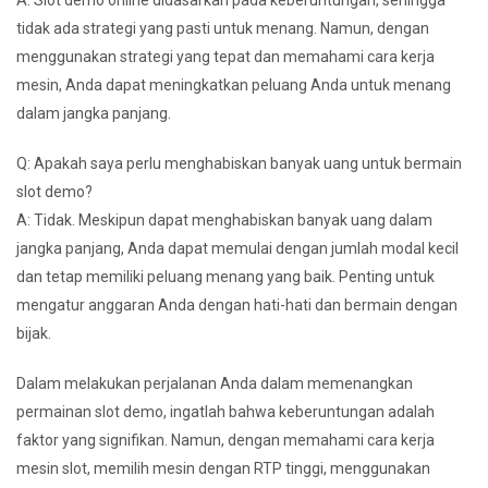
A: Slot demo online didasarkan pada keberuntungan, sehingga
tidak ada strategi yang pasti untuk menang. Namun, dengan
menggunakan strategi yang tepat dan memahami cara kerja
mesin, Anda dapat meningkatkan peluang Anda untuk menang
dalam jangka panjang.
Q: Apakah saya perlu menghabiskan banyak uang untuk bermain
slot demo?
A: Tidak. Meskipun dapat menghabiskan banyak uang dalam
jangka panjang, Anda dapat memulai dengan jumlah modal kecil
dan tetap memiliki peluang menang yang baik. Penting untuk
mengatur anggaran Anda dengan hati-hati dan bermain dengan
bijak.
Dalam melakukan perjalanan Anda dalam memenangkan
permainan slot demo, ingatlah bahwa keberuntungan adalah
faktor yang signifikan. Namun, dengan memahami cara kerja
mesin slot, memilih mesin dengan RTP tinggi, menggunakan