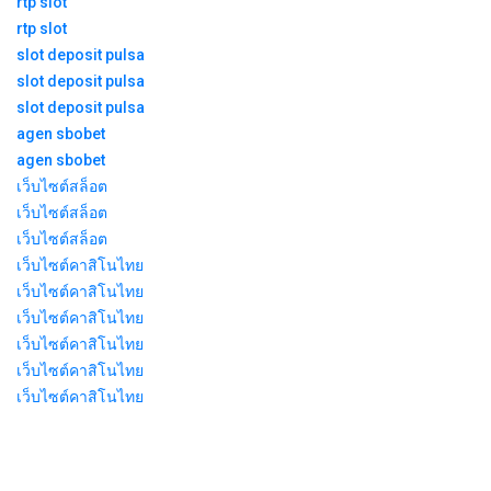
rtp slot
rtp slot
slot deposit pulsa
slot deposit pulsa
slot deposit pulsa
agen sbobet
agen sbobet
เว็บไซต์สล็อต
เว็บไซต์สล็อต
เว็บไซต์สล็อต
เว็บไซต์คาสิโนไทย
เว็บไซต์คาสิโนไทย
เว็บไซต์คาสิโนไทย
เว็บไซต์คาสิโนไทย
เว็บไซต์คาสิโนไทย
เว็บไซต์คาสิโนไทย