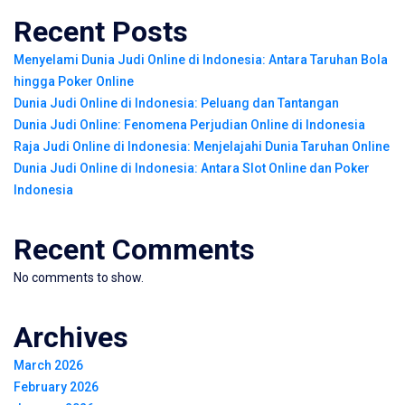
Recent Posts
Menyelami Dunia Judi Online di Indonesia: Antara Taruhan Bola
hingga Poker Online
Dunia Judi Online di Indonesia: Peluang dan Tantangan
Dunia Judi Online: Fenomena Perjudian Online di Indonesia
Raja Judi Online di Indonesia: Menjelajahi Dunia Taruhan Online
Dunia Judi Online di Indonesia: Antara Slot Online dan Poker
Indonesia
Recent Comments
No comments to show.
Archives
March 2026
February 2026