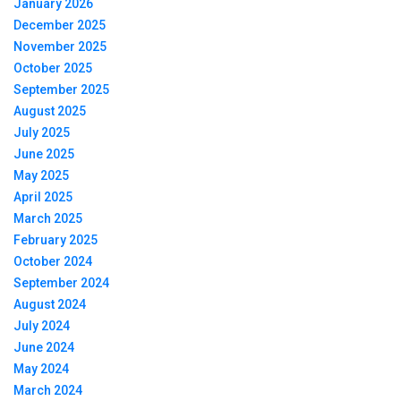
January 2026
December 2025
November 2025
October 2025
September 2025
August 2025
July 2025
June 2025
May 2025
April 2025
March 2025
February 2025
October 2024
September 2024
August 2024
July 2024
June 2024
May 2024
March 2024