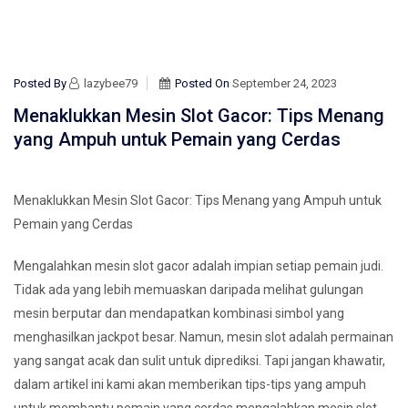
Posted By
lazybee79
Posted On
September 24, 2023
Menaklukkan Mesin Slot Gacor: Tips Menang
yang Ampuh untuk Pemain yang Cerdas
Menaklukkan Mesin Slot Gacor: Tips Menang yang Ampuh untuk
Pemain yang Cerdas
Mengalahkan mesin slot gacor adalah impian setiap pemain judi.
Tidak ada yang lebih memuaskan daripada melihat gulungan
mesin berputar dan mendapatkan kombinasi simbol yang
menghasilkan jackpot besar. Namun, mesin slot adalah permainan
yang sangat acak dan sulit untuk diprediksi. Tapi jangan khawatir,
dalam artikel ini kami akan memberikan tips-tips yang ampuh