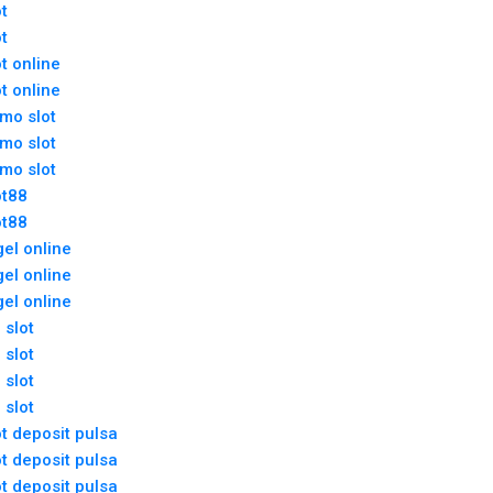
ot
ot
ot online
ot online
mo slot
mo slot
mo slot
ot88
ot88
gel online
gel online
gel online
 slot
 slot
 slot
 slot
ot deposit pulsa
ot deposit pulsa
ot deposit pulsa