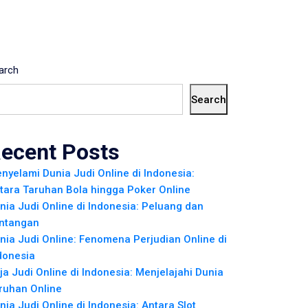
arch
Search
ecent Posts
nyelami Dunia Judi Online di Indonesia:
tara Taruhan Bola hingga Poker Online
nia Judi Online di Indonesia: Peluang dan
ntangan
nia Judi Online: Fenomena Perjudian Online di
donesia
ja Judi Online di Indonesia: Menjelajahi Dunia
ruhan Online
nia Judi Online di Indonesia: Antara Slot