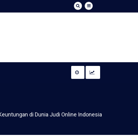
Keuntungan di Dunia Judi Online Indonesia