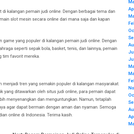
Ma
Ap
rit di kalangan pemain judi online. Dengan berbagai tema dan
Ma
rmain slot mesin secara online dari mana saja dan kapan
Fe
Oc
Se
n game yang populer di kalangan pemain judi online. Dengan
Au
raga seperti sepak bola, basket, tenis, dan lainnya, pemain
Ju
tim favorit mereka.
Ju
Ma
Ma
Fe
an menjadi tren yang semakin populer di kalangan masyarakat.
No
 yang ditawarkan oleh situs judi online, para pemain dapat
Oc
ebih menyenangkan dan menguntungkan. Namun, tetaplah
Se
percaya agar dapat bermain dengan aman dan nyaman. Semoga
Au
dian online di Indonesia. Terima kasih.
Ap
Ma