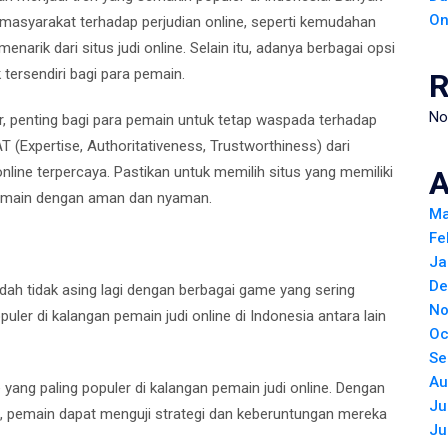
On
masyarakat terhadap perjudian online, seperti kemudahan
narik dari situs judi online. Selain itu, adanya berbagai opsi
tersendiri bagi para pemain.
R
No
, penting bagi para pemain untuk tetap waspada terhadap
EAT (Expertise, Authoritativeness, Trustworthiness) dari
nline terpercaya. Pastikan untuk memilih situs yang memiliki
A
bermain dengan aman dan nyaman.
Ma
Fe
Ja
De
dah tidak asing lagi dengan berbagai game yang sering
No
ler di kalangan pemain judi online di Indonesia antara lain
Oc
Se
Au
yang paling populer di kalangan pemain judi online. Dengan
Ju
a, pemain dapat menguji strategi dan keberuntungan mereka
Ju