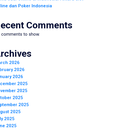
line dan Poker Indonesia
ecent Comments
 comments to show.
rchives
rch 2026
bruary 2026
nuary 2026
cember 2025
vember 2025
tober 2025
ptember 2025
gust 2025
ly 2025
ne 2025