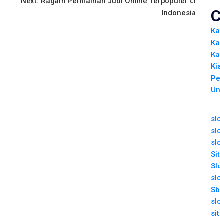
Next:
Ragam Permainan Judi Online Terpopuler di
C
Indonesia
Ka
Ka
Ka
Ki
Pe
Un
sl
sl
sl
Si
Sl
sl
Sb
sl
si