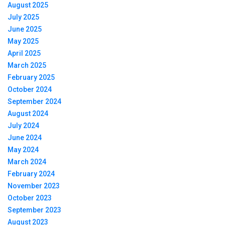
August 2025
July 2025
June 2025
May 2025
April 2025
March 2025
February 2025
October 2024
September 2024
August 2024
July 2024
June 2024
May 2024
March 2024
February 2024
November 2023
October 2023
September 2023
August 2023