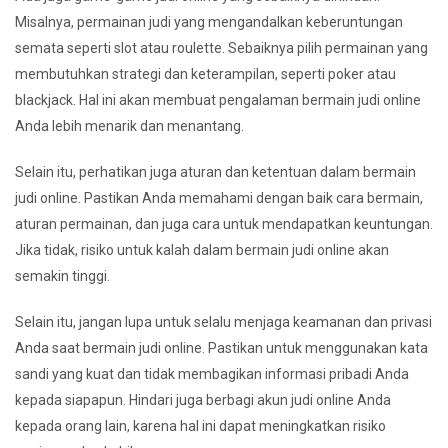
Misalnya, permainan judi yang mengandalkan keberuntungan
semata seperti slot atau roulette. Sebaiknya pilih permainan yang
membutuhkan strategi dan keterampilan, seperti poker atau
blackjack. Hal ini akan membuat pengalaman bermain judi online
Anda lebih menarik dan menantang.
Selain itu, perhatikan juga aturan dan ketentuan dalam bermain
judi online. Pastikan Anda memahami dengan baik cara bermain,
aturan permainan, dan juga cara untuk mendapatkan keuntungan.
Jika tidak, risiko untuk kalah dalam bermain judi online akan
semakin tinggi.
Selain itu, jangan lupa untuk selalu menjaga keamanan dan privasi
Anda saat bermain judi online. Pastikan untuk menggunakan kata
sandi yang kuat dan tidak membagikan informasi pribadi Anda
kepada siapapun. Hindari juga berbagi akun judi online Anda
kepada orang lain, karena hal ini dapat meningkatkan risiko