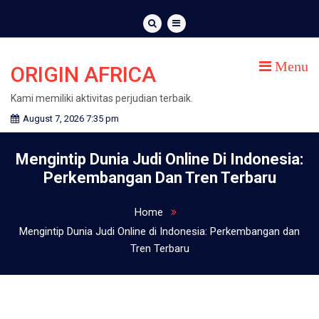
Skip
to
content
Menu
ORIGIN AFRICA
Kami memiliki aktivitas perjudian terbaik.
August 7, 2026 7:35 pm
Mengintip Dunia Judi Online Di Indonesia:
Perkembangan Dan Tren Terbaru
Home
Mengintip Dunia Judi Online di Indonesia: Perkembangan dan
Tren Terbaru