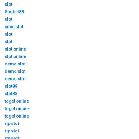
slot
Sbobet88
slot
situs slot
slot
slot
slot online
slot online
demo slot
demo slot
demo slot
slot88
slot88
togel online
togel online
togel online
rtp slot
rtp slot
rtp slot