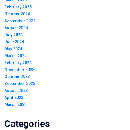
March 2025
February 2025
October 2024
September 2024
August 2024
July 2024
June 2024
May 2024
March 2024
February 2024
November 2023
October 2023
September 2023
August 2023
April 2023
March 2023
Categories