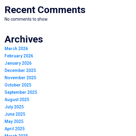
Recent Comments
No comments to show.
Archives
March 2026
February 2026
January 2026
December 2025
November 2025
October 2025
September 2025
August 2025
July 2025
June 2025
May 2025
April 2025