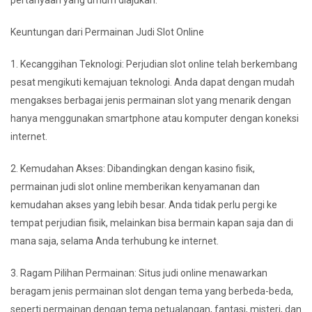
pertanyaan yang umum diajukan.
Keuntungan dari Permainan Judi Slot Online
1. Kecanggihan Teknologi: Perjudian slot online telah berkembang
pesat mengikuti kemajuan teknologi. Anda dapat dengan mudah
mengakses berbagai jenis permainan slot yang menarik dengan
hanya menggunakan smartphone atau komputer dengan koneksi
internet.
2. Kemudahan Akses: Dibandingkan dengan kasino fisik,
permainan judi slot online memberikan kenyamanan dan
kemudahan akses yang lebih besar. Anda tidak perlu pergi ke
tempat perjudian fisik, melainkan bisa bermain kapan saja dan di
mana saja, selama Anda terhubung ke internet.
3. Ragam Pilihan Permainan: Situs judi online menawarkan
beragam jenis permainan slot dengan tema yang berbeda-beda,
seperti permainan dengan tema petualangan, fantasi, misteri, dan