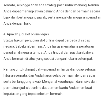
semata, sehingga tidak ada strategi pasti untuk menang. Namun,
Anda dapat meningkatkan peluang Anda dengan bermain secara
bijak dan bertanggung jawab, serta mengelola anggaran perjudian
Anda dengan baik.
4. Apakah judi slot online legal?
Status hukum perjudian slot online dapat berbeda di setiap
negara. Sebelum bermain, Anda harus memahami peraturan
perjudian di negara tempat Anda tinggal dan pastikan bahwa
Anda bermain di situs yang sesuai dengan hukum setempat.
Penting untuk diingat bahwa perjudian harus dianggap sebagai
hiburan semata, dan Anda harus selalu bermain dengan sadar
serta bertanggung jawab. Mengenal keuntungan dan risiko dari
permainan judi slot online dapat membantu Anda membuat
keputusan yang tepat sebelum bermain.