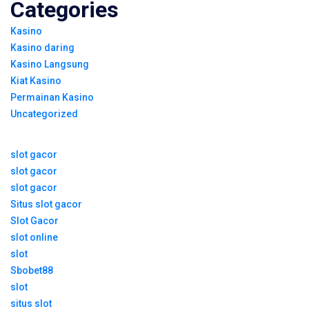
Categories
Kasino
Kasino daring
Kasino Langsung
Kiat Kasino
Permainan Kasino
Uncategorized
slot gacor
slot gacor
slot gacor
Situs slot gacor
Slot Gacor
slot online
slot
Sbobet88
slot
situs slot