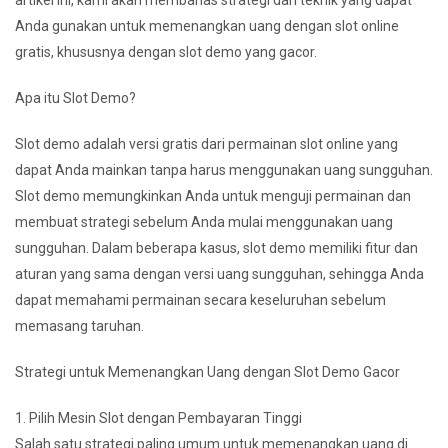
artikel ini, kami akan membahas strategi dan teknik yang dapat
Anda gunakan untuk memenangkan uang dengan slot online
gratis, khususnya dengan slot demo yang gacor.
Apa itu Slot Demo?
Slot demo adalah versi gratis dari permainan slot online yang
dapat Anda mainkan tanpa harus menggunakan uang sungguhan.
Slot demo memungkinkan Anda untuk menguji permainan dan
membuat strategi sebelum Anda mulai menggunakan uang
sungguhan. Dalam beberapa kasus, slot demo memiliki fitur dan
aturan yang sama dengan versi uang sungguhan, sehingga Anda
dapat memahami permainan secara keseluruhan sebelum
memasang taruhan.
Strategi untuk Memenangkan Uang dengan Slot Demo Gacor
1. Pilih Mesin Slot dengan Pembayaran Tinggi
Salah satu strategi paling umum untuk memenangkan uang di