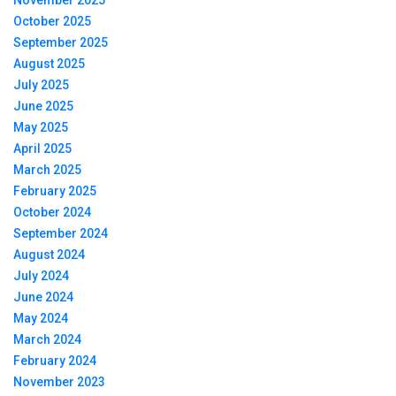
November 2025
October 2025
September 2025
August 2025
July 2025
June 2025
May 2025
April 2025
March 2025
February 2025
October 2024
September 2024
August 2024
July 2024
June 2024
May 2024
March 2024
February 2024
November 2023