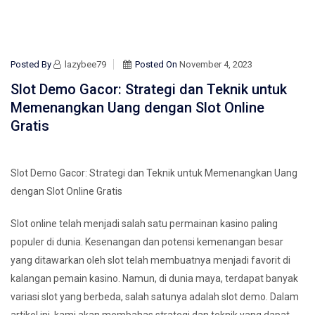
Posted By
lazybee79
Posted On
November 4, 2023
Slot Demo Gacor: Strategi dan Teknik untuk
Memenangkan Uang dengan Slot Online
Gratis
Slot Demo Gacor: Strategi dan Teknik untuk Memenangkan Uang
dengan Slot Online Gratis
Slot online telah menjadi salah satu permainan kasino paling
populer di dunia. Kesenangan dan potensi kemenangan besar
yang ditawarkan oleh slot telah membuatnya menjadi favorit di
kalangan pemain kasino. Namun, di dunia maya, terdapat banyak
variasi slot yang berbeda, salah satunya adalah slot demo. Dalam