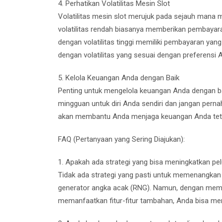
4. Perhatikan Volatilitas Mesin Slot
Volatilitas mesin slot merujuk pada sejauh mana
volatilitas rendah biasanya memberikan pembayaran y
dengan volatilitas tinggi memiliki pembayaran yang 
dengan volatilitas yang sesuai dengan preferensi 
5. Kelola Keuangan Anda dengan Baik
Penting untuk mengelola keuangan Anda dengan bai
mingguan untuk diri Anda sendiri dan jangan pern
akan membantu Anda menjaga keuangan Anda tetap
FAQ (Pertanyaan yang Sering Diajukan):
1. Apakah ada strategi yang bisa meningkatkan p
Tidak ada strategi yang pasti untuk memenangkan 
generator angka acak (RNG). Namun, dengan memil
memanfaatkan fitur-fitur tambahan, Anda bisa m