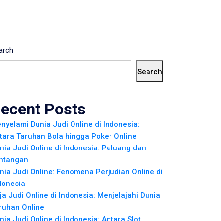
arch
Search
ecent Posts
nyelami Dunia Judi Online di Indonesia:
tara Taruhan Bola hingga Poker Online
nia Judi Online di Indonesia: Peluang dan
ntangan
nia Judi Online: Fenomena Perjudian Online di
donesia
ja Judi Online di Indonesia: Menjelajahi Dunia
ruhan Online
nia Judi Online di Indonesia: Antara Slot