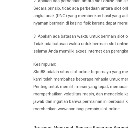
2. Apakah ada perbedaan antara slot online dan slo
Secara prinsip, tidak ada perbedaan antara slot o
angka acak (RNG) yang memberikan hasil yang adi
nyaman bermain di kasino fisik karena dapat mera
3. Apakah ada batasan waktu untuk bermain slot o
Tidak ada batasan waktu untuk bermain slot online
selama Anda memiliki akses internet dan perangka
Kesimpulan:
Slot88 adalah situs slot online terpercaya yang m
kami telah membahas beberapa rahasia untuk men
Penting untuk memilih mesin yang tepat, memasang
memperhatikan volatilitas mesin, dan mengelola 
jawab dan ingatlah bahwa permainan ini berbasis 
memberikan wawasan bagi pemain slot online.
Tags:
Previous:
Menikmati Sensasi Keseruan Berma