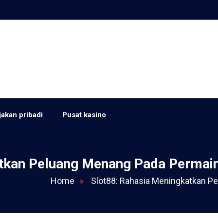
jakan pribadi
Pusat kasino
tkan Peluang Menang Pada Permain
Home
Slot88: Rahasia Meningkatkan P