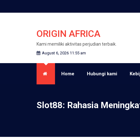
Skip
to
content
ORIGIN AFRICA
Kami memiliki aktivitas perjudian terbaik.
August 6, 2026 11:55 am
Home
Hubungi kami
Kebi
Slot88: Rahasia Meningka