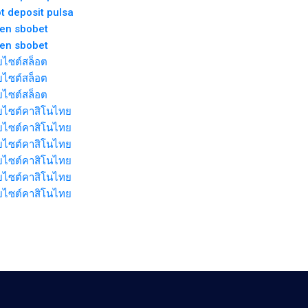
ot deposit pulsa
en sbobet
en sbobet
็บไซต์สล็อต
็บไซต์สล็อต
็บไซต์สล็อต
็บไซต์คาสิโนไทย
็บไซต์คาสิโนไทย
็บไซต์คาสิโนไทย
็บไซต์คาสิโนไทย
็บไซต์คาสิโนไทย
็บไซต์คาสิโนไทย